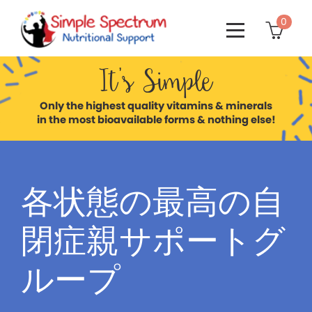
0

It’s Simple
Only the highest quality vitamins & minerals
in the most bioavailable forms & nothing else!
各状態の最高の自
閉症親サポートグ
ループ