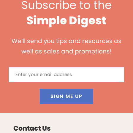
Subscribe to the
Simple Digest
We’ll send you tips and resources as
well as sales and promotions!
SIGN ME UP
Contact Us