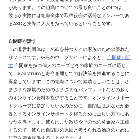
があります。この組織についての最も良いことの1つは、
彼らが実際には組織全体で取締役会の活発なメンバーであ
るASDと実際に大人を持っているということです。
自閉症が話す
この非営利団体は、ASDを持つ人々の家族のための優れた
リソースです。彼らのウェブサイトによると、
自閉症が話
す
自閉症を持つ個人のニーズとその家族のニーズに応じ
て、Spectrumと寿命を通しての解決策を推進することに
専念しています。この組織について素晴らしいことは、さ
まざまな家族のためのさまざまなパンフレットなどの多く
のオンライン資料を提供することです。オンラインサポー
トグループに参加したい人のために、自閉症はあなたが必
要とするオンラインサポートを得るために正しい方向にあ
なたを導きます。彼らはまた散歩やその他の募金家を主催
するので、彼らは自閉症の原因と考えられる治療のために
研究を資金提供することができます。