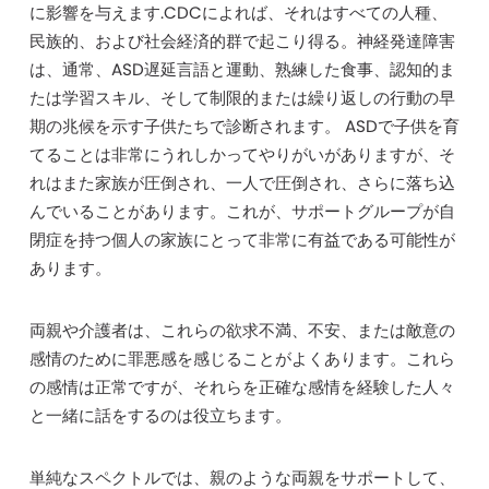
に影響を与えます.CDCによれば、それはすべての人種、
民族的、および社会経済的群で起こり得る。神経発達障害
は、通常、ASD遅延言語と運動、熟練した食事、認知的ま
たは学習スキル、そして制限的または繰り返しの行動の早
期の兆候を示す子供たちで診断されます。 ASDで子供を育
てることは非常にうれしかってやりがいがありますが、そ
れはまた家族が圧倒され、一人で圧倒され、さらに落ち込
んでいることがあります。これが、サポートグループが自
閉症を持つ個人の家族にとって非常に有益である可能性が
あります。
両親や介護者は、これらの欲求不満、不安、または敵意の
感情のために罪悪感を感じることがよくあります。これら
の感情は正常ですが、それらを正確な感情を経験した人々
と一緒に話をするのは役立ちます。
単純なスペクトルでは、親のような両親をサポートして、